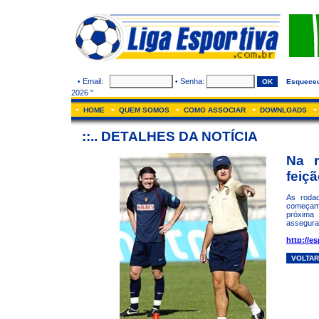
Email:
Senha:
•
•
Esquece
2026 "
HOME
QUEM SOMOS
COMO ASSOCIAR
DOWNLOADS
::.. DETALHES DA NOTÍCIA
Na r
feiç
As rodad
começam 
próxima 
assegura
http://e