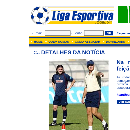
Email:
Senha:
•
•
Esquece
HOME
QUEM SOMOS
COMO ASSOCIAR
DOWNLOADS
::.. DETALHES DA NOTÍCIA
Na r
feiç
As rodad
começam 
próxima 
assegura
http://e